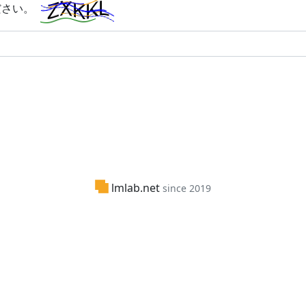
ださい。
lmlab.net
since 2019